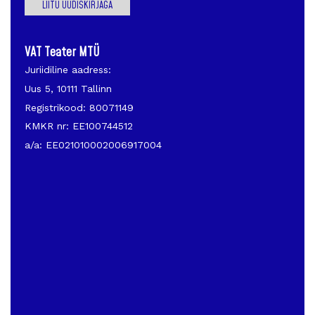
LIITU UUDISKIRJAGA
VAT Teater MTÜ
Juriidiline aadress:
Uus 5, 10111 Tallinn
Registrikood: 80071149
KMKR nr: EE100744512
a/a: EE021010002006917004