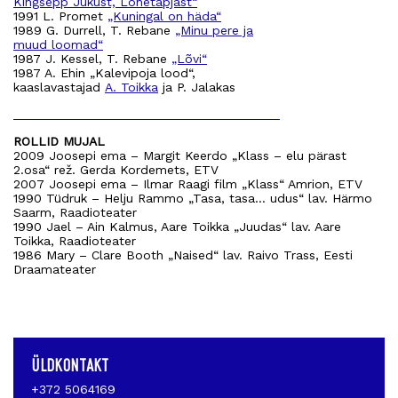
Kingsepp Jukust, Lohetapjast“
1991 L. Promet
„Kuningal on häda“
1989 G. Durrell, T. Rebane
„Minu pere ja
muud loomad“
1987 J. Kessel, T. Rebane
„Lõvi“
1987 A. Ehin „Kalevipoja lood“,
kaaslavastajad
A. Toikka
ja P. Jalakas
ROLLID MUJAL
2009 Joosepi ema – Margit Keerdo „Klass – elu pärast
2.osa“ rež. Gerda Kordemets, ETV
2007 Joosepi ema – Ilmar Raagi film „Klass“ Amrion, ETV
1990 Tüdruk – Helju Rammo „Tasa, tasa… udus“ lav. Härmo
Saarm, Raadioteater
1990 Jael – Ain Kalmus, Aare Toikka „Juudas“ lav. Aare
Toikka, Raadioteater
1986 Mary – Clare Booth „Naised“ lav. Raivo Trass, Eesti
Draamateater
ÜLDKONTAKT
+372 5064169