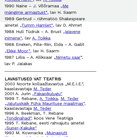
1990 Naine – J. Võõramaa
„Me
mängime armastust“
, lav H. Saarm
1989 Gertrud – rühmatöö Shakespeare
ainetel
„Tumm Hamlet“
, lav D. Ahmet
1988 Hull Tüdruk – A. Brust
„Igavene
inimene“
, lav
A. Toikka
1988 Eneken, Pille-Riin, Elda – A. Gailit
„Ekke Moor“
, lav H. Saarm
1987 Liilia – A. Alliksaar „
Nimetu saar
“,
lav P. Jalakas
LAVASTUSED VAT TEATRIS
2003 Noorte kollaažlavastus „M.E.I.E.“,
kaaslavastaja
M. Teder
2001 A. Jurin
„Päkapikulugu“
1999 T. Rebane,
A. Toikka
,
M. Teder
„Jalutuskäik Püha Maurituse maailmas“,
kaaslavastaja
M. Teder
1996 A. Beekman, T. Rebane
„Tondinahad“,
koos Vene Teatriga
1995 T. Rebane, eesti rahvajutu ainetel
„Super-Kakuke“
1993 M. Kownacka
„Muinasjutt