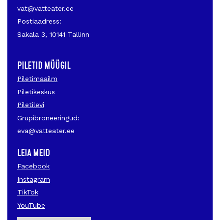
vat@vatteater.ee
Postiaadress:
Sakala 3, 10141 Tallinn
PILETID MÜÜGIL
Piletimaailm
Piletikeskus
Piletilevi
Grupibroneeringud:
eva@vatteater.ee
LEIA MEID
Facebook
Instagram
TikTok
YouTube