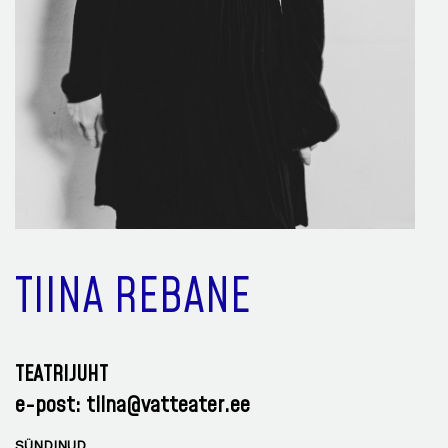
TIINA REBANE
TEATRIJUHT
e-post:
tiina@vatteater.ee
SÜNDINUD