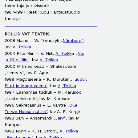
toimetaja ja režissöör
1987-1997 Reet Kudu Tantsustuudio
tantsija
ROLLID VAT TEATRIS
2008 Naine – W. Tomczyk
„Nürnberg“
,
lav.
A. Toikka
2004 Pille-Riin – E. Niit,
A. Toikk
a
„Ats
ja Pille-Riin“
, lav
A. Toikka
2000 Mitmed osad – Shakespeare
„Henry V“, lav R. Agur
1998 Magdaleena – K. Murutar
„Tuudur,
Plutt ja Magdaleena“
, lav
A, Toikka
1997 Lasnamäe tüdruk – M. Karusoo
„Laste riskiretk“, lav M. Karusoo
1996 Sekretaarius – L. Vahtre
„Olle
Terwe Hansatuultes“,
lav A.-E. Kerge
1993 Järv – Ansomardi
„Järv“
, lav M.
Kampus
1992 Nunn – K. H. Strobl,
A. Toikka
„Riivatu nunn“
, lav
A. Toikka