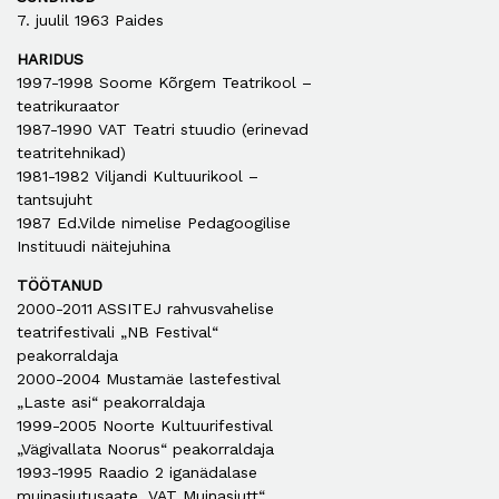
7. juulil 1963 Paides
HARIDUS
1997-1998 Soome Kõrgem Teatrikool –
teatrikuraator
1987-1990 VAT Teatri stuudio (erinevad
teatritehnikad)
1981-1982 Viljandi Kultuurikool –
tantsujuht
1987 Ed.Vilde nimelise Pedagoogilise
Instituudi näitejuhina
TÖÖTANUD
2000-2011 ASSITEJ rahvusvahelise
teatrifestivali „NB Festival“
peakorraldaja
2000-2004 Mustamäe lastefestival
„Laste asi“ peakorraldaja
1999-2005 Noorte Kultuurifestival
„Vägivallata Noorus“ peakorraldaja
1993-1995 Raadio 2 iganädalase
muinasjutusaate „VAT Muinasjutt“