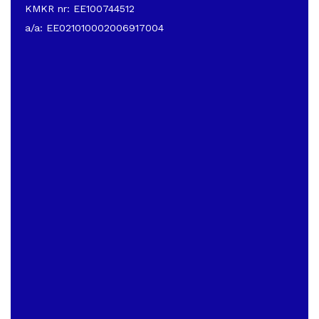
KMKR nr: EE100744512
a/a: EE021010002006917004