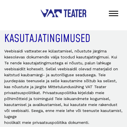
KASUTAJATINGIMUSED
Veebisaidi vatteater.ee külastamisel, nõustute järgima
käesolevas dokumendis välja toodud kasutajatingimusi. Kui
Te nende kasutajatingimustega ei nõustu, palun lahkuge
veebisaidilt koheselt. Sellel veebisaidil olevad materjalid on
kaitstud kaubamärgi- ja autoriõiguse seadusega. Teie
juurdepääs teenusele ja selle kasutamine sõltub ka sellest,
kas nõustute ja järgite Mittetulundusühing VAT Teater
privaatsuspoliitikat. Privaatsuspoliitika kirjeldab meie
põhimõtteid ja toiminguid Teie isikuandmete kogumisel,
kasutamisel ja avalikustamisel, kui kasutate meie rakendust
või veebisaiti. Seega, enne meie lehe või teenuste kasutamist,
lugege
hoolikalt meie privaatsuspoliitika dokumenti.