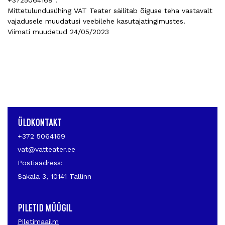
+3725064169 .
Mittetulundusühing VAT Teater säilitab õiguse teha vastavalt
vajadusele muudatusi veebilehe kasutajatingimustes.
Viimati muudetud 24/05/2023
ÜLDKONTAKT
+372 5064169
vat@vatteater.ee
Postiaadress:
Sakala 3, 10141 Tallinn
PILETID MÜÜGIL
Piletimaailm