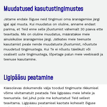
Muudatused kasutustingimustes
Jätame endale õiguse neid tingimusi oma äranägemise järgi
igal ajal muuta. Kui muudatus on oluline, anname endast
parima, et Teid enne selle jõustumist vähemalt 30 päeva ette
teavitada. Mis on oluline muudatus, määratakse meie
ainuisikulise äranägemise järgi. Jätkates meie teenuste
kasutamist peale nende muudatuste jõustumist, nõustute
muudetud tingimustega. Kui Te ei nõustu täielikult või
osaliselt uute tingimustega, lõpetage palun meie veebisaidi ja
teenuse kasutamine.
Ligipääsu peatamine
Käesolevas dokumendis välja toodud tingimuste rikkumisel
võime viivitamatult peatada Teie ligipääsu meie lehele ja
teenustele. Sel juhul pole me kohustatud Teid sellest
teavitama. Ligipääsu peatamisel kaotate koheselt õiguse