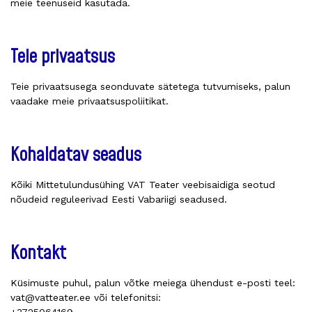
meie teenuseid kasutada.
Teie privaatsus
Teie privaatsusega seonduvate sätetega tutvumiseks, palun
vaadake meie privaatsuspoliitikat.
Kohaldatav seadus
Kõiki Mittetulundusühing VAT Teater veebisaidiga seotud
nõudeid reguleerivad Eesti Vabariigi seadused.
Kontakt
Küsimuste puhul, palun võtke meiega ühendust e-posti teel:
vat@vatteater.ee või telefonitsi: