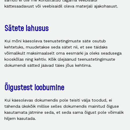
samuti ei ole me kohustatud tagama veebisaidi
kättesaadavust või veebisaidil oleva materjali ajakohasust.
Sätete lahusus
Kui mõni käesoleva teenustetingimuste säte osutub
kehtetuks, muudetakse seda sätet nii, et see täidaks
võimalikult maksimaalselt oma eesmärki ja oleks seadusega
kooskõlas ning kehtiv. Kõik ülejäänud teenustetingimuste
dokumendi sätted jäävad täies jõus kehtima.
Õigustest loobumine
Kui käesolevas dokumendis pole teisiti välja toodud, ei
tähenda ükskõik millise selles dokumendis mainitud õiguse
kasutamata jätmine seda, et seda sama õigust pole võimalik
hiljem kasutada.