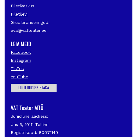
Piletikeskus
Piletilevi
Grupibroneeringud:
eva@vatteater.ee
LEIA MEID
Facebook
Instagram
TikTok
YouTube
LIITU UUDISKIRJAGA
VAT Teater MTÜ
Juriidiline aadress:
Uus 5, 10111 Tallinn
Registrikood: 80071149