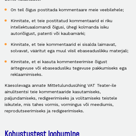
On teil õigus postitada kommentaare meie veebilehele;
Kinnitate, et teie postitatud kommentaarid ei riku
intellektuaalomandi õigusi, ühegi kolmanda isiku
autoriõigust, patenti või kaubamärki;
Kinnitate, et teie kommentaarid ei sisalda laimavat,
solvavat, vääritut ega muul viisil ebaseaduslikku materjali;
Kinnitate, et ei kasuta kommenteerimise õigust
äritegevuse või ebaseadusliku tegevuse pakkumiseks ega
reklaamimiseks.
Käesolevaga annate Mittetulundusühing VAT Teater-ile
ainulitsentsi teie kommentaaride kasutamiseks,
paljundamiseks, redigeerimiseks ja volitamiseks teistele
isikutele, mis tahes vormis, vormingus või meediumis,
reprodutseerimiseks ja redigeerimiseks.
Kohustustest loobumine