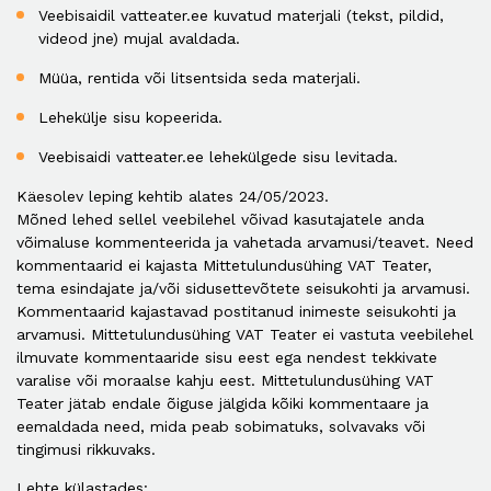
Veebisaidil vatteater.ee kuvatud materjali (tekst, pildid,
videod jne) mujal avaldada.
Müüa, rentida või litsentsida seda materjali.
Lehekülje sisu kopeerida.
Veebisaidi vatteater.ee lehekülgede sisu levitada.
Käesolev leping kehtib alates 24/05/2023.
Mõned lehed sellel veebilehel võivad kasutajatele anda
võimaluse kommenteerida ja vahetada arvamusi/teavet. Need
kommentaarid ei kajasta Mittetulundusühing VAT Teater,
tema esindajate ja/või sidusettevõtete seisukohti ja arvamusi.
Kommentaarid kajastavad postitanud inimeste seisukohti ja
arvamusi. Mittetulundusühing VAT Teater ei vastuta veebilehel
ilmuvate kommentaaride sisu eest ega nendest tekkivate
varalise või moraalse kahju eest. Mittetulundusühing VAT
Teater jätab endale õiguse jälgida kõiki kommentaare ja
eemaldada need, mida peab sobimatuks, solvavaks või
tingimusi rikkuvaks.
Lehte külastades: