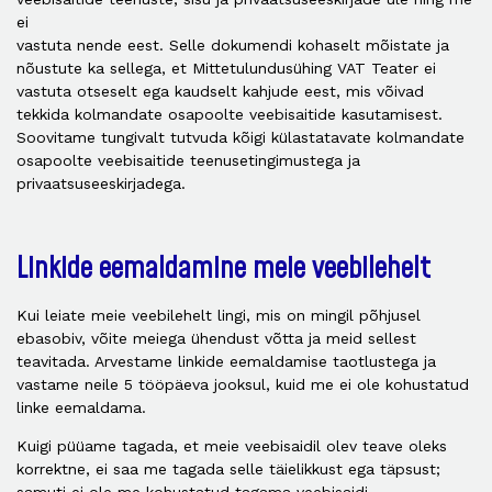
ei
vastuta nende eest. Selle dokumendi kohaselt mõistate ja
nõustute ka sellega, et Mittetulundusühing VAT Teater ei
vastuta otseselt ega kaudselt kahjude eest, mis võivad
tekkida kolmandate osapoolte veebisaitide kasutamisest.
Soovitame tungivalt tutvuda kõigi külastatavate kolmandate
osapoolte veebisaitide teenusetingimustega ja
privaatsuseeskirjadega.
Linkide eemaldamine meie veebilehelt
Kui leiate meie veebilehelt lingi, mis on mingil põhjusel
ebasobiv, võite meiega ühendust võtta ja meid sellest
teavitada. Arvestame linkide eemaldamise taotlustega ja
vastame neile 5 tööpäeva jooksul, kuid me ei ole kohustatud
linke eemaldama.
Kuigi püüame tagada, et meie veebisaidil olev teave oleks
korrektne, ei saa me tagada selle täielikkust ega täpsust;