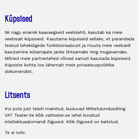
Küpsised
Nii nagu enamik kaasaegseid veebilehti, kasutab ka meie
veebisait küpsiseid. Kasutame küpsiseid selleks, et parandada
teatud lehekülgede funktsionaalsust ja muuta meie veebaidi
kasutamine külastajate jaoks lihtsamaks ning mugavamaks.
Mõned meie partnerlehed võivad samuti kasutada küpsiseid.
Küpsiste kohta loe lähemalt meie privaatsuspoliitika
dokumendist.
Litsents
Kui pole just teisiti mainitud, kuuluvad Mittetulundusühing
VAT Teater-ile kõik vatteater.ee lehel kuvatud
intellektuaalomandi õigused. Kõik õigused on kaitstud.
Te ei tohi: