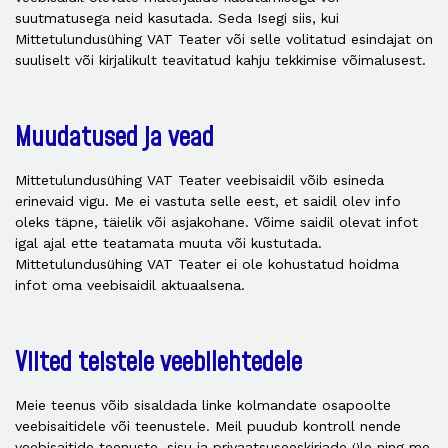
suutmatusega neid kasutada. Seda Isegi siis, kui
Mittetulundusühing VAT Teater või selle volitatud esindajat on
suuliselt või kirjalikult teavitatud kahju tekkimise võimalusest.
Muudatused ja vead
Mittetulundusühing VAT Teater veebisaidil võib esineda
erinevaid vigu. Me ei vastuta selle eest, et saidil olev info
oleks täpne, täielik või asjakohane. Võime saidil olevat infot
igal ajal ette teatamata muuta või kustutada.
Mittetulundusühing VAT Teater ei ole kohustatud hoidma
infot oma veebisaidil aktuaalsena.
Viited teistele veebilehtedele
Meie teenus võib sisaldada linke kolmandate osapoolte
veebisaitidele või teenustele. Meil puudub kontroll nende
veebisaitide teenuste, sisu ja privaatsuseeskirjade üle ning me