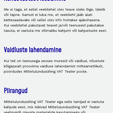
Me ei taga, et sellel veebilehel olev teave oleks õige, täielik
või täpne. Samuti ei luba me, et veebileht jääb alati
kättesaadavaks või sellel olev info hoitakse ajakohasena.
Kui veebilehel pakutavat teavet ja/või teenuseid pakutakse
tasuta, ei vastuta me võimaliku kahjumi või kahjustuste eest.
Vaidluste lahendamine
Kui teil on teenusega seoses muresid või vaidlusi, nõustute
kõigepealt proovima vaidluse lahendamist mitteametlikult,
pöördudes Mittetulundusühing VAT Teater poole.
Piirangud
Mittetulundusühing VAT Teater ega selle tarnijad ei vastuta
kahjude eest, mis tekivad Mittetulundusühing VAT Teater
veebisaidil olevate materjalide kasutamisega või