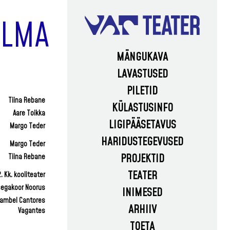
ILMA
MÄNGUKAVA
LAVASTUSED
PILETID
Tiina Rebane
KÜLASTUSINFO
Aare Toikka
LIGIPÄÄSETAVUS
Margo Teder
TEATRIKÜLASTAJA MEELESPEA
HARIDUSTEGEVUSED
PARKIMINE
Margo Teder
PROJEKTID
Tiina Rebane
MIS ON HARIDUSTEGEVUSED?
MÄNGUKOHAD
TEATER
. Kk. kooliteater
TÖÖTOAD NOORTELE
TEATRIKOHVIK
VAT EKSTRA
segakoor Noorus
INIMESED
TÖÖTOAD TÄISKASVANUTELE
MÄRKA, ET OLED TEATRIS
VAT
ambel Cantores
ARHIIV
Vagantes
TOETAVAD MATERJALID
FOORUMGRUPP
AJALUGU
VATIKAD
TOETA