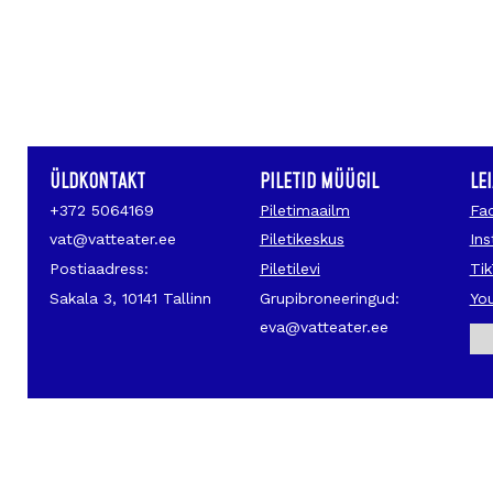
ÜLDKONTAKT
PILETID MÜÜGIL
LE
+372 5064169
Piletimaailm
Fa
vat@vatteater.ee
Piletikeskus
In
Postiaadress:
Piletilevi
Ti
Sakala 3, 10141 Tallinn
Grupibroneeringud:
Yo
eva@vatteater.ee