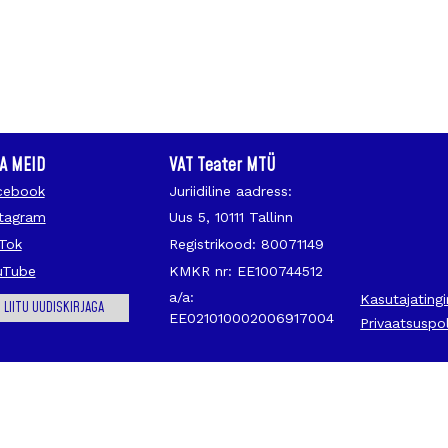
IA MEID
VAT Teater MTÜ
cebook
Juriidiline aadress:
stagram
Uus 5, 10111 Tallinn
kTok
Registrikood: 80071149
uTube
KMKR nr: EE100744512
a/a:
Kasutajating
LIITU UUDISKIRJAGA
EE021010002006917004
Privaatsuspol