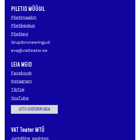
PILETID MÜÜGIL
Piletimaailm
Piletikeskus
Piletilevi
Grupibroneeringud:
eva@vatteater.ee
LEIA MEID
Facebook
Instagram
TikTok
YouTube
LIITU UUDISKIRJAGA
VAT Teater MTÜ
Juriidiline aadress: