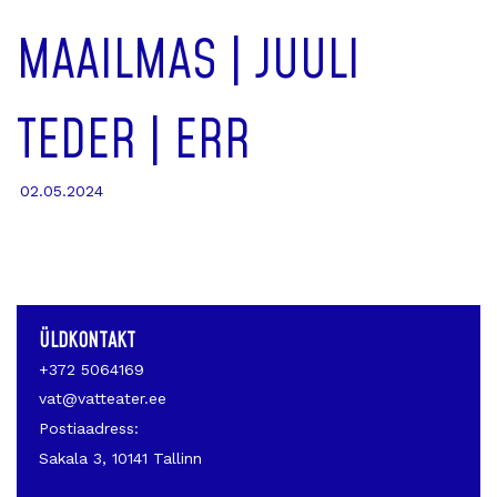
MAAILMAS | JUULI
TEDER | ERR
02.05.2024
ÜLDKONTAKT
+372 5064169
vat@vatteater.ee
Postiaadress:
Sakala 3, 10141 Tallinn