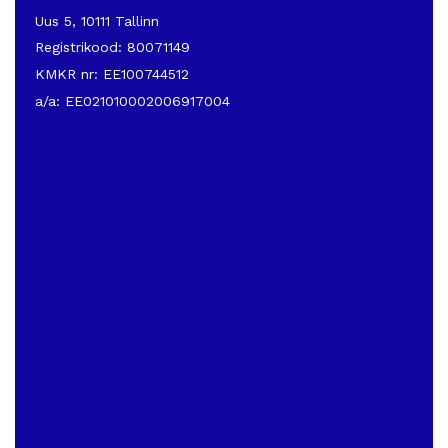
Uus 5, 10111 Tallinn
Registrikood: 80071149
KMKR nr: EE100744512
a/a: EE021010002006917004