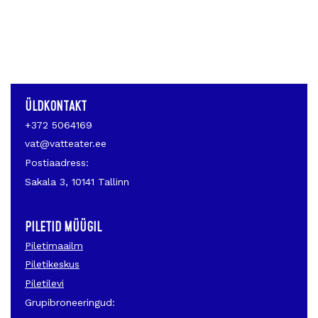
ÜLDKONTAKT
+372 5064169
vat@vatteater.ee
Postiaadress:
Sakala 3, 10141 Tallinn
PILETID MÜÜGIL
Piletimaailm
Piletikeskus
Piletilevi
Grupibroneeringud: