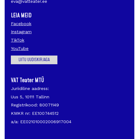
eva@vatteater.ee
LEIA MEID
Facebook
Instagram
TikTok
YouTube
LIITU UUDISKIRJAGA
VAT Teater MTÜ
Juriidiline aadress:
Uus 5, 10111 Tallinn
Registrikood: 80071149
KMKR nr: EE100744512
a/a: EE021010002006917004