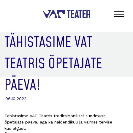
TÄHISTASIME VAT
TEATRIS ÕPETAJATE
PÄEVA!
06.10.2022
Tähistasime VAT Teatris traditsioonilisel sündmusel
õpetajate päeva, aga ka näidendikuu ja vaimse tervise
kuu algust.