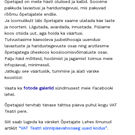
Õpetajad on meile hästi olulised ja kallid. Soovime
pakkuda lavastusi ja haridustegevusi, mis pakuvad
rõõmu õpetajatele endile.
Ja loomulikult läbi õpetajate saame ulatada käe laste
ja noorteni. Liigutada, avardada, innustada. Püüame
koos otsida uut, aga hoida ka väärtusi.
Tutvustasime käesoleva juubelihooaja uuendusi
lavastuste ja haridustegevuste osas ning arutlesime
õpetajatega üheskoos koosloomisvõimaluste osas.
Palju häid mõtteid, hoolimist ja jagamist toimus meie
infopäeval, minimessil.
Jätkugu see väärtuslik, tummine ja alati värske
koostöö!
Vaata ka
fotode galeriid
sündmusest meie Facebooki
lehel.
Õpetajaid tervitab tänase tähtsa päeva puhul kogu VAT
Teatri pere.
Siit saab lugeda ka värsket Õpetajate Lehes ilmunud
artiklit
“VAT Teatri sünnipäevahooaeg uued kodus”
.