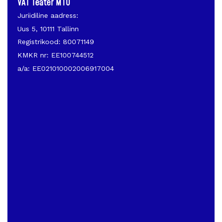
VAT Teater MTÜ
Juriidiline aadress:
Uus 5, 10111 Tallinn
Registrikood: 80071149
KMKR nr: EE100744512
a/a: EE021010002006917004