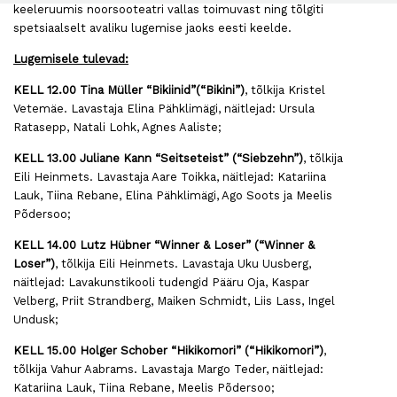
keeleruumis noorsooteatri vallas toimuvast ning tõlgiti
spetsiaalselt avaliku lugemise jaoks eesti keelde.
Lugemisele tulevad:
KELL 12.00 Tina Müller “Bikiinid”(“Bikini”)
, tõlkija Kristel
Vetemäe. Lavastaja Elina Pähklimägi, näitlejad: Ursula
Ratasepp, Natali Lohk, Agnes Aaliste;
KELL 13.00 Juliane Kann “Seitseteist” (“Siebzehn”)
, tõlkija
Eili Heinmets. Lavastaja Aare Toikka, näitlejad: Katariina
Lauk, Tiina Rebane, Elina Pähklimägi, Ago Soots ja Meelis
Põdersoo;
KELL 14.00 Lutz Hübner “Winner & Loser” (“Winner &
Loser”)
, tõlkija Eili Heinmets. Lavastaja Uku Uusberg,
näitlejad: Lavakunstikooli tudengid Pääru Oja, Kaspar
Velberg, Priit Strandberg, Maiken Schmidt, Liis Lass, Ingel
Undusk;
KELL 15.00 Holger Schober “Hikikomori” (“Hikikomori”)
,
tõlkija Vahur Aabrams. Lavastaja Margo Teder, näitlejad:
Katariina Lauk, Tiina Rebane, Meelis Põdersoo;