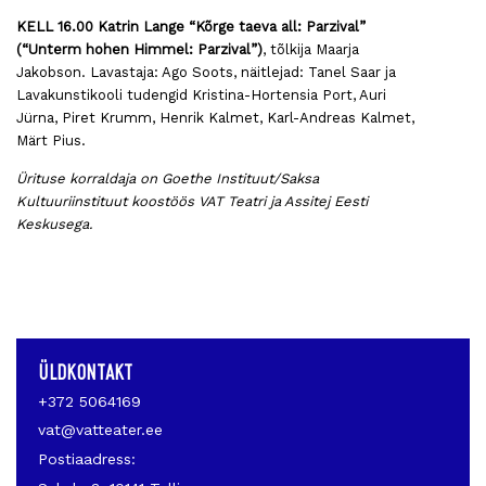
KELL 16.00 Katrin Lange “Kõrge taeva all: Parzival”
(“Unterm hohen Himmel: Parzival”)
, tõlkija Maarja
Jakobson. Lavastaja: Ago Soots, näitlejad: Tanel Saar ja
Lavakunstikooli tudengid Kristina-Hortensia Port, Auri
Jürna, Piret Krumm, Henrik Kalmet, Karl-Andreas Kalmet,
Märt Pius.
Ürituse korraldaja on Goethe Instituut/Saksa
Kultuuriinstituut koostöös VAT Teatri ja Assitej Eesti
Keskusega.
ÜLDKONTAKT
+372 5064169
vat@vatteater.ee
Postiaadress: