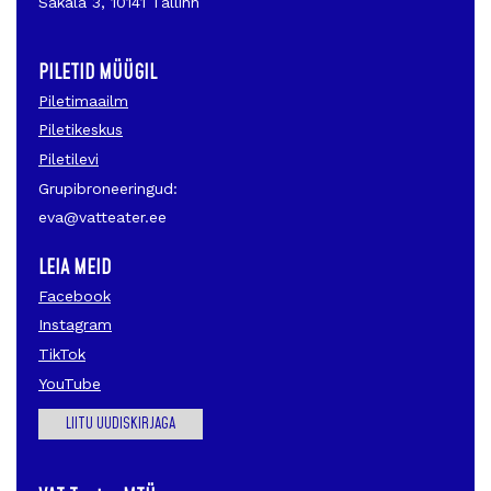
Sakala 3, 10141 Tallinn
PILETID MÜÜGIL
Piletimaailm
Piletikeskus
Piletilevi
Grupibroneeringud:
eva@vatteater.ee
LEIA MEID
Facebook
Instagram
TikTok
YouTube
LIITU UUDISKIRJAGA