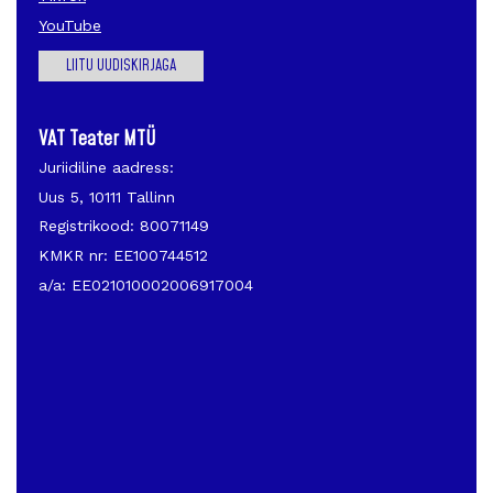
YouTube
LIITU UUDISKIRJAGA
VAT Teater MTÜ
Juriidiline aadress:
Uus 5, 10111 Tallinn
Registrikood: 80071149
KMKR nr: EE100744512
a/a: EE021010002006917004