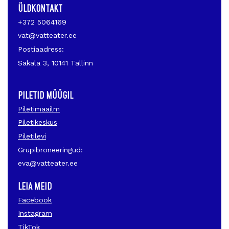
ÜLDKONTAKT
+372 5064169
vat@vatteater.ee
Postiaadress:
Sakala 3, 10141 Tallinn
PILETID MÜÜGIL
Piletimaailm
Piletikeskus
Piletilevi
Grupibroneeringud:
eva@vatteater.ee
LEIA MEID
Facebook
Instagram
TikTok