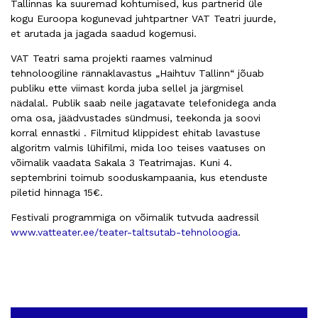
Tallinnas ka suuremad kohtumised, kus partnerid üle
kogu Euroopa kogunevad juhtpartner VAT Teatri juurde,
et arutada ja jagada saadud kogemusi.
VAT Teatri sama projekti raames valminud
tehnoloogiline rännaklavastus „Haihtuv Tallinn“ jõuab
publiku ette viimast korda juba sellel ja järgmisel
nädalal. Publik saab neile jagatavate telefonidega anda
oma osa, jäädvustades sündmusi, teekonda ja soovi
korral ennastki . Filmitud klippidest ehitab lavastuse
algoritm valmis lühifilmi, mida loo teises vaatuses on
võimalik vaadata Sakala 3 Teatrimajas. Kuni 4.
septembrini toimub sooduskampaania, kus etenduste
piletid hinnaga 15€.
Festivali programmiga on võimalik tutvuda aadressil
www.vatteater.ee/teater-taltsutab-tehnoloogia
.