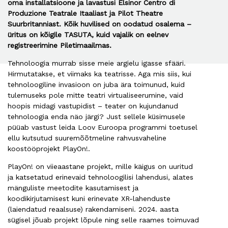
oma installatsioone ja lavastusi Elsinor Centro di
Produzione Teatrale Itaaliast ja Pilot Theatre
Suurbritanniast. Kõik huvilised on oodatud osalema –
üritus on kõigile TASUTA, kuid vajalik on eelnev
registreerimine Piletimaailmas.
Tehnoloogia murrab sisse meie argielu igasse sfääri.
Hirmutatakse, et viimaks ka teatrisse. Aga mis siis, kui
tehnoloogiline invasioon on juba ära toimunud, kuid
tulemuseks pole mitte teatri virtualiseerumine, vaid
hoopis midagi vastupidist – teater on kujundanud
tehnoloogia enda näo järgi? Just sellele küsimusele
püüab vastust leida Loov Euroopa programmi toetusel
ellu kutsutud suuremõõtmeline rahvusvaheline
koostööprojekt PlayOn!.
PlayOn! on viieaastane projekt, mille käigus on uuritud
ja katsetatud erinevaid tehnoloogilisi lahendusi, alates
mänguliste meetodite kasutamisest ja
koodikirjutamisest kuni erinevate XR-lahenduste
(laiendatud reaalsuse) rakendamiseni. 2024. aasta
sügisel jõuab projekt lõpule ning selle raames toimuvad