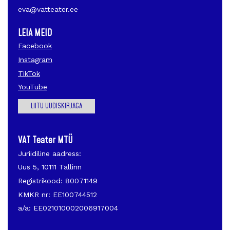
eva@vatteater.ee
LEIA MEID
Facebook
Instagram
TikTok
YouTube
LIITU UUDISKIRJAGA
VAT Teater MTÜ
Juriidiline aadress:
Uus 5, 10111 Tallinn
Registrikood: 80071149
KMKR nr: EE100744512
a/a: EE021010002006917004