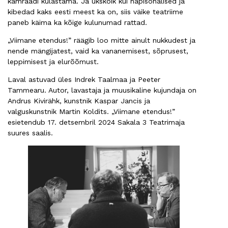
kamraadi külastama. Ja ükskõik kui napisõnalised ja
kibedad kaks eesti meest ka on, siis väike teatriime
paneb käima ka kõige kulunumad rattad.
„Viimane etendus!” räägib loo mitte ainult nukkudest ja
nende mängijatest, vaid ka vananemisest, sõprusest,
leppimisest ja elurõõmust.
Laval astuvad üles Indrek Taalmaa ja Peeter
Tammearu. Autor, lavastaja ja muusikaline kujundaja on
Andrus Kivirähk, kunstnik Kaspar Jancis ja
valguskunstnik Martin Koldits. „Viimane etendus!”
esietendub 17. detsembril 2024 Sakala 3 Teatrimaja
suures saalis.