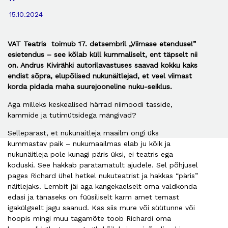
15.10.2024
VAT Teatris toimub 17. detsembril „Viimase etenduse!”
esietendus – see kõlab küll kummaliselt, ent täpselt nii
on. Andrus Kivirähki autorilavastuses saavad kokku kaks
endist sõpra, elupõlised nukunäitlejad, et veel viimast
korda pidada maha suurejooneline nuku-seiklus.
Aga milleks keskealised härrad niimoodi tasside,
kammide ja tutimütsidega mängivad?
Sellepärast, et nukunäitleja maailm ongi üks
kummastav paik – nukumaailmas elab ju kõik ja
nukunäitleja pole kunagi päris üksi, ei teatris ega
koduski. See hakkab paratamatult ajudele. Sel põhjusel
pages Richard ühel hetkel nukuteatrist ja hakkas “päris”
näitlejaks. Lembit jäi aga kangekaelselt oma valdkonda
edasi ja tänaseks on füüsiliselt karm amet temast
igakülgselt jagu saanud. Kas siis mure või süütunne või
hoopis mingi muu tagamõte toob Richardi oma