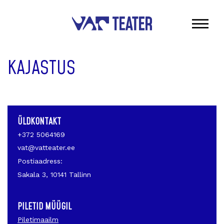
KAJASTUS
ÜLDKONTAKT
+372 5064169
vat@vatteater.ee
Postiaadress:
Sakala 3, 10141 Tallinn
PILETID MÜÜGIL
Piletimaailm