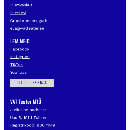
Piletikeskus
Piletilevi
Grupibroneeringud:
eva@vatteater.ee
LEIA MEID
Facebook
Instagram
TikTok
YouTube
LIITU UUDISKIRJAGA
VAT Teater MTÜ
Juriidiline aadress:
Uus 5, 10111 Tallinn
Registrikood: 80071149