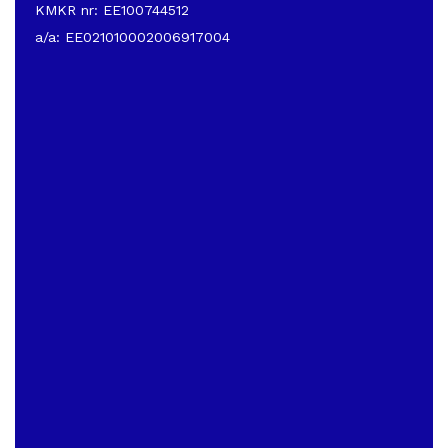
KMKR nr: EE100744512
a/a: EE021010002006917004