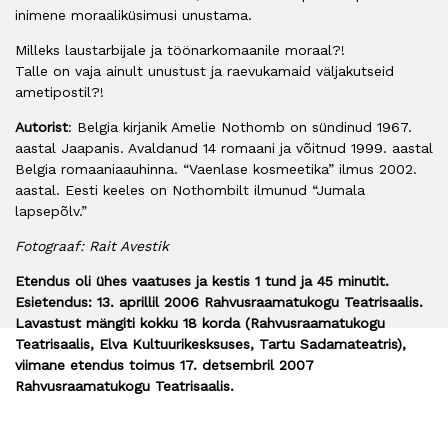
inimene moraaliküsimusi unustama.
Milleks laustarbijale ja töönarkomaanile moraal?!
Talle on vaja ainult unustust ja raevukamaid väljakutseid
ametipostil?!
Autorist
: Belgia kirjanik Amelie Nothomb on sündinud 1967.
aastal Jaapanis. Avaldanud 14 romaani ja võitnud 1999. aastal
Belgia romaaniaauhinna. “Vaenlase kosmeetika” ilmus 2002.
aastal. Eesti keeles on Nothombilt ilmunud “Jumala
lapsepõlv.”
Fotograaf: Rait Avestik
Etendus oli ühes vaatuses ja kestis 1 tund ja 45 minutit.
Esietendus: 13. aprillil 2006 Rahvusraamatukogu Teatrisaalis.
Lavastust mängiti kokku 18 korda (Rahvusraamatukogu
Teatrisaalis, Elva Kultuurikesksuses, Tartu Sadamateatris),
viimane etendus toimus 17. detsembril 2007
Rahvusraamatukogu Teatrisaalis.