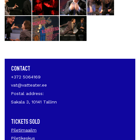
CONTACT
+372 5064169
vat@vatteater.ee
Postal address:
Sakala 3, 10141 Tallinn
TICKETS SOLD
Piletimaailm
Piletikeskus