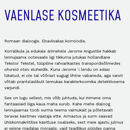
VAENLASE KOSMEETIKA
Romaan dialoogis. Ebaviisakas komöödia.
Korralikule ja edukale ärimehele Jerome Angustile hakkab
lennujaama ootesaalis ligi tikkuma jutukas hollandlane
Tekstor Tekstel, tüüpiline rahvarikastes transpordisõlmedes
ohvreid otsiv eluheidik. Kuna Jerome´i lendu on edasi
lükatud, ei ole tal võõrast sugugi lihtne vabaneda, aga varsti
võtab prantslaslikult lennukas karakterkoomika detektiivsema
varjundi.
See on lugu sellest, mis võib juhtuda, kui inimene oma
fantaasiaid liiga kaua maha surub. Kahe mehe dialoog
lennujaamas toob surma teema vaimukalt ja põletavalt
teravas kastmes vaataja ette. Armastus ja surm saavad
ühiskonnakriitilise käsitluse osaliseks, sest meie ajastu julmus
ei seisne madalas moraalis, vaid teadlikus püüdes panna